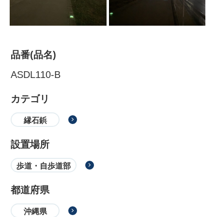
品番(品名)
ASDL110-B
カテゴリ
縁石鋲
株式会社吾妻製作所 会社案
設置場所
内
歩道・自歩道部
都道府県
沖縄県