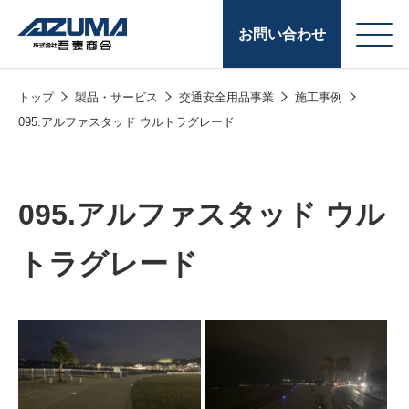
お問い合わせ
トップ
製品・サービス
交通安全用品事業
施工事例
会
原燃料事業
095.アルファスタッド ウルトラグレード
社
石油製品販売
概
要
燃料小口配送
095.アルファスタッド ウル
LPG販売
トラグレード
潤滑油
給油カード
株式会社吾妻商会 会
製品・サービス
(ガソリンカード
社案内
コークス・鋳物