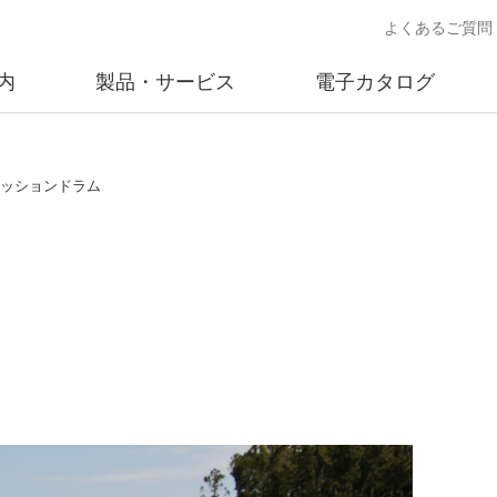
よくあるご質問
内
製品・サービス
電子カタログ
業
概要
沿革
交通安全用品事業
事業所案内
太陽
.クッションドラム
売
製品情報
太陽電
送
ソリューション提案
独立電
交通安全施設の施工
不動
商品データベース
交通安全用品 設置基準
ード)
施工事例
鋳物材料