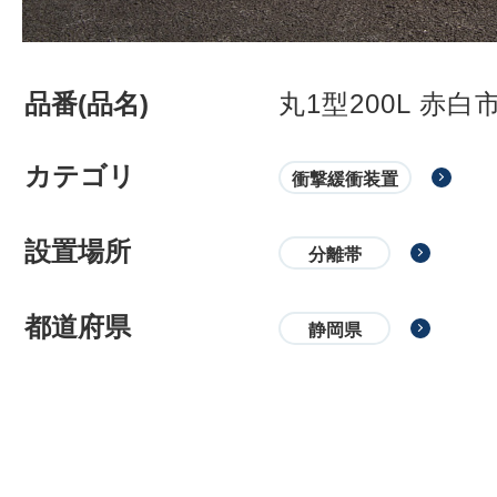
品番(品名)
丸1型200L 赤
カテゴリ
衝撃緩衝装置
設置場所
分離帯
都道府県
静岡県