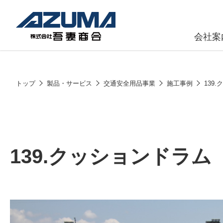
会社案
原燃料事
会社
トップ
製品・サービス
交通安全用品事業
施工事例
139
石油製品販
燃料小口配
LPG販売
139.クッションドラム
潤滑油
給油カード
株式会社吾妻商会 会社案内
製品・サービス
(ガソリンカ
コークス・