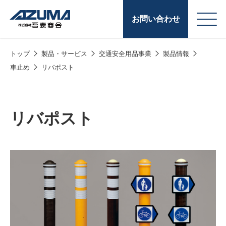
お問い合わせ
トップ
製品・サービス
交通安全用品事業
製品情報
会
原燃料事業
車止め
リバポスト
社
石油製品販売
概
要
燃料小口配送
リバポスト
LPG販売
潤滑油
給油カード
株式会社吾妻商会 会
製品・サービス
(ガソリンカード
社案内
コークス・鋳物