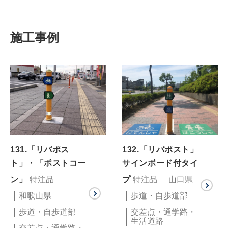
施工事例
131.「リバポス
132.「リバポスト」
ト」・「ポストコー
サインボード付タイ
ン」
特注品
プ
特注品
山口県
和歌山県
歩道・自歩道部
歩道・自歩道部
交差点・通学路・
生活道路