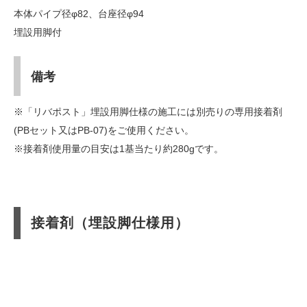
本体パイプ径φ82、台座径φ94
埋設用脚付
備考
※「リバポスト」埋設用脚仕様の施工には別売りの専用接着剤
(PBセット又はPB-07)をご使用ください。
※接着剤使用量の目安は1基当たり約280gです。
接着剤（埋設脚仕様用）