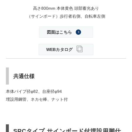
高さ800mm 本体黄色 頭部蓄光あり
（サインボード）歩行者右側、自転車左側
図面はこちら
WEBカタログ
共通仕様
本体パイプ径φ82、台座径φ94
埋設用鋼管、ネカセ棒、ナット付
SRCタイプ サインボード付埋設用脚仕