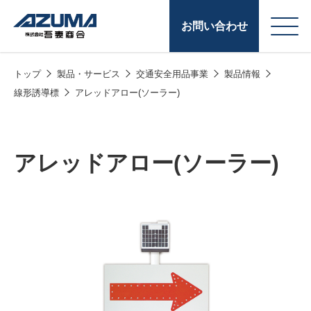
お問い合わせ
トップ
製品・サービス
交通安全用品事業
製品情報
会
原燃料事業
線形誘導標
アレッドアロー(ソーラー)
社
石油製品販売
概
要
燃料小口配送
アレッドアロー(ソーラー)
LPG販売
潤滑油
給油カード
株式会社吾妻商会 会
製品・サービス
(ガソリンカード
社案内
コークス・鋳物