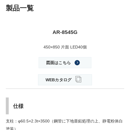
製品一覧
AR-8545G
450×850 片面 LED40個
図面はこちら
WEBカタログ
仕様
支柱：φ60.5×2.3t×3500（鋼管に下地亜鉛処理の上、静電粉体白
塗装）