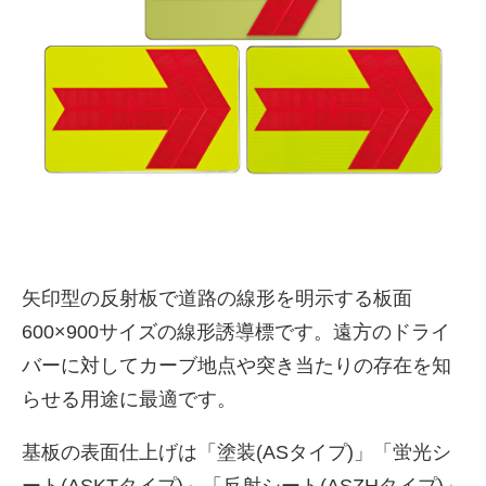
株式会社吾妻製作所 会社案
矢印型の反射板で道路の線形を明示する板面
内
600×900サイズの線形誘導標です。遠方のドライ
バーに対してカーブ地点や突き当たりの存在を知
らせる用途に最適です。
基板の表面仕上げは「塗装(ASタイプ)」「蛍光シ