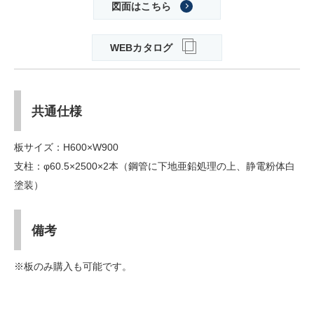
図面はこちら
WEBカタログ
共通仕様
板サイズ：H600×W900
支柱：φ60.5×2500×2本（鋼管に下地亜鉛処理の上、静電粉体白
塗装）
備考
※板のみ購入も可能です。