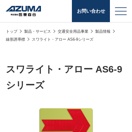
お問い合わせ
トップ
製品・サービス
交通安全用品事業
製品情報
会
原燃料事業
線形誘導標
スワライト・アロー AS6-9シリーズ
社
石油製品販売
概
要
燃料小口配送
スワライト・アロー AS6-9
LPG販売
シリーズ
潤滑油
給油カード
株式会社吾妻商会 会
製品・サービス
(ガソリンカード
社案内
コークス・鋳物