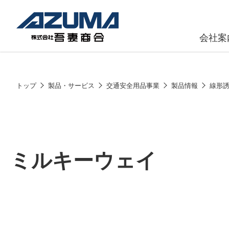
会社案
原燃料事
会社
トップ
製品・サービス
交通安全用品事業
製品情報
線形
石油製品販
燃料小口配
LPG販売
ミルキーウェイ
潤滑油
給油カード
株式会社吾妻商会 会社案内
製品・サービス
(ガソリンカ
コークス・