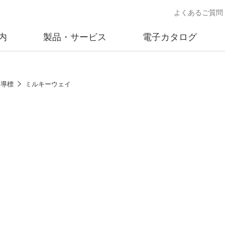
よくあるご質問
内
製品・サービス
電子カタログ
業
概要
沿革
交通安全用品事業
事業所案内
太陽
誘導標
ミルキーウェイ
売
製品情報
太陽電
送
ソリューション提案
独立電
交通安全施設の施工
不動
商品データベース
交通安全用品 設置基準
ード)
施工事例
鋳物材料