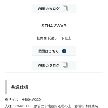
WEBカタログ
SZH4-2WVB
板両面 反射シート仕上
図面はこちら
WEBカタログ
共通仕様
板サイズ：H400×W220
支柱：φ34×1300（鋼管に下地亜鉛処理の上、静電粉体白塗装）