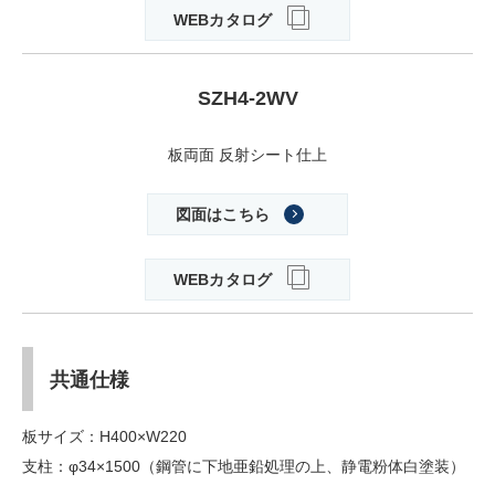
WEBカタログ
SZH4-2WV
板両面 反射シート仕上
図面はこちら
WEBカタログ
共通仕様
板サイズ：H400×W220
支柱：φ34×1500（鋼管に下地亜鉛処理の上、静電粉体白塗装）