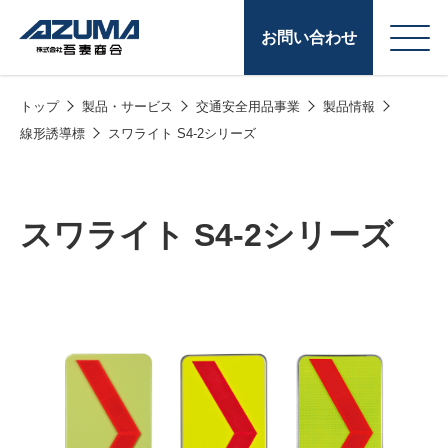
お問い合わせ
トップ
製品・サービス
交通安全用品事業
製品情報
会
原燃料事業
線形誘導標
スワライト S4-2シリーズ
社
石油製品販売
概
要
燃料小口配送
スワライト S4-2シリーズ
LPG販売
潤滑油
給油カード
株式会社吾妻商会 会
製品・サービス
(ガソリンカード
社案内
コークス・鋳物