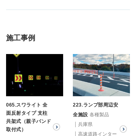
施工事例
065.スワライト 全
223.ランプ部周辺安
面反射タイプ 支柱
全施設
各種製品
共架式（親子バンド
兵庫県
取付式）
高速道路インター