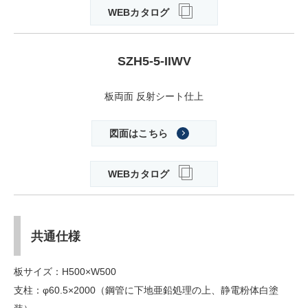
WEBカタログ
SZH5-5-IIWV
板両面 反射シート仕上
図面はこちら
WEBカタログ
共通仕様
板サイズ：H500×W500
支柱：φ60.5×2000（鋼管に下地亜鉛処理の上、静電粉体白塗