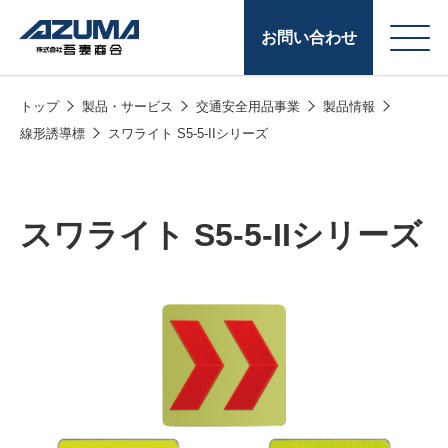
お問い合わせ
トップ
製品・サービス
交通安全用品事業
製品情報
会
原燃料事業
線形誘導標
スワライト S5-5-IIシリーズ
社
石油製品販売
概
要
燃料小口配送
スワライト S5-5-IIシリーズ
LPG販売
潤滑油
給油カード
株式会社吾妻商会 会
製品・サービス
(ガソリンカード
社案内
コークス・鋳物