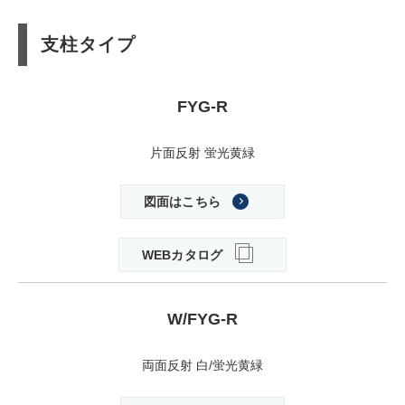
支柱タイプ
FYG-R
片面反射 蛍光黄緑
図面はこちら
WEBカタログ
W/FYG-R
両面反射 白/蛍光黄緑