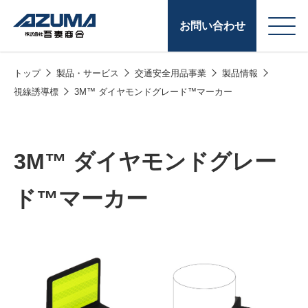
お問い合わせ
トップ
製品・サービス
交通安全用品事業
製品情報
会
原燃料事業
視線誘導標
3M™ ダイヤモンドグレード™マーカー
社
石油製品販売
概
要
燃料小口配送
3M™ ダイヤモンドグレー
LPG販売
ド™マーカー
潤滑油
給油カード
株式会社吾妻商会 会
製品・サービス
(ガソリンカード
社案内
コークス・鋳物