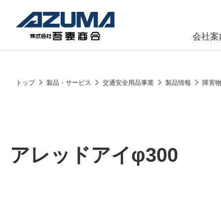
会社案
原燃料事
会社
トップ
製品・サービス
交通安全用品事業
製品情報
障害
石油製品販
燃料小口配
LPG販売
アレッドアイφ300
潤滑油
給油カード
株式会社吾妻商会 会社案内
製品・サービス
(ガソリンカ
コークス・