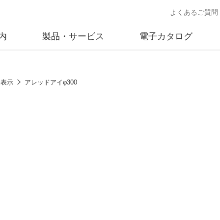
よくあるご質問
内
製品・サービス
電子カタログ
業
概要
沿革
交通安全用品事業
事業所案内
太陽
物表示
アレッドアイφ300
売
製品情報
太陽電
送
ソリューション提案
独立電
交通安全施設の施工
不動
商品データベース
交通安全用品 設置基準
ード)
施工事例
鋳物材料