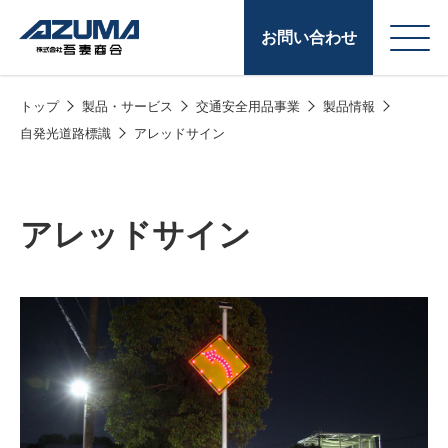
お問い合わせ
トップ
製品・サービス
交通安全用品事業
製品情報
会
原燃料事業
自発光道路標識
アレッドサイン
社
石油製品販売
概
要
燃料小口配送
アレッドサイン
LPG販売
潤滑油
給油カード
株式会社吾妻商会 会
製品・サービス
(ガソリンカード
社案内
コークス・鋳物