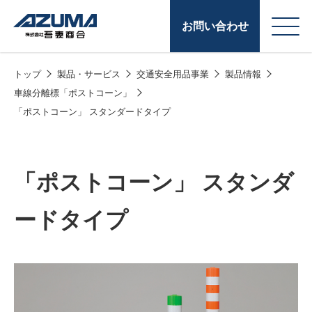
お問い合わせ
トップ
製品・サービス
交通安全用品事業
製品情報
会
原燃料事業
車線分離標「ポストコーン」
社
「ポストコーン」 スタンダードタイプ
石油製品販売
概
要
燃料小口配送
「ポストコーン」 スタンダ
LPG販売
潤滑油
ードタイプ
給油カード
株式会社吾妻商会 会
製品・サービス
(ガソリンカード
社案内
コークス・鋳物