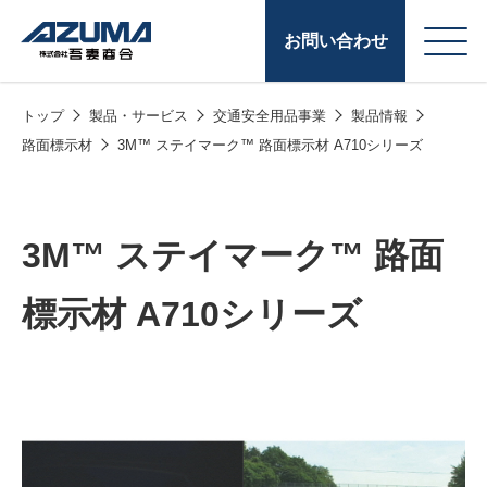
お問い合わせ
トップ
製品・サービス
交通安全用品事業
製品情報
会
原燃料事業
路面標示材
3M™ ステイマーク™ 路面標示材 A710シリーズ
社
石油製品販売
概
要
燃料小口配送
3M™ ステイマーク™ 路面
LPG販売
標示材 A710シリーズ
潤滑油
給油カード
株式会社吾妻商会 会
製品・サービス
(ガソリンカード
社案内
コークス・鋳物