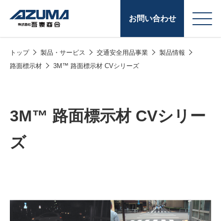
お問い合わせ
トップ
製品・サービス
交通安全用品事業
製品情報
会
原燃料事業
路面標示材
3M™ 路面標示材 CVシリーズ
社
石油製品販売
概
要
燃料小口配送
3M™ 路面標示材 CVシリー
LPG販売
ズ
潤滑油
給油カード
株式会社吾妻商会 会
製品・サービス
(ガソリンカード
社案内
コークス・鋳物