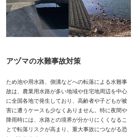
アヅマの水難事故対策
ため池や用水路、側溝などへの転落による水難事
株式会社吾妻製作所 会社案
故は、農業用水路が多い地域や住宅地周辺を中心
内
に全国各地で発生しており、高齢者や子どもが被
害に遭うケースも少なくありません。特に夜間や
降雨時には、水路との境界が分かりにくくなるこ
とで転落リスクが高まり、重大事故につながる恐