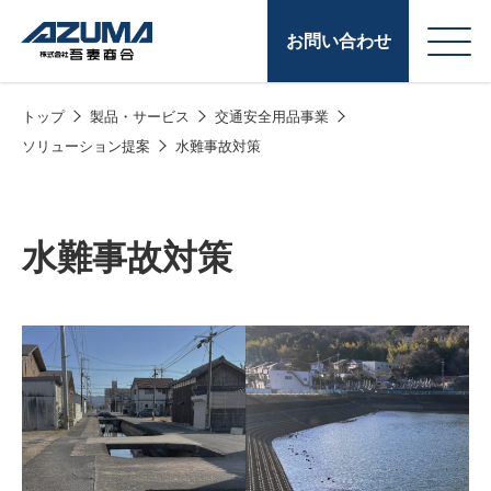
お問い合わせ
トップ
製品・サービス
交通安全用品事業
会
原燃料事業
ソリューション提案
水難事故対策
社
石油製品販売
概
要
燃料小口配送
水難事故対策
LPG販売
潤滑油
給油カード
株式会社吾妻商会 会
製品・サービス
(ガソリンカード
社案内
コークス・鋳物