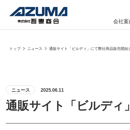
会社案
原燃料事
会社
トップ
ニュース
通販サイト「ビルディ」にて弊社商品販売開始
石油製品販
燃料小口配
LPG販売
ニュース
2025.06.11
潤滑油
通販サイト「ビルディ
給油カード
株式会社吾妻商会 会社案内
製品・サービス
(ガソリンカ
コークス・