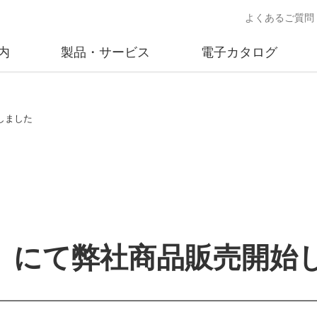
よくあるご質問
内
製品・サービス
電子カタログ
業
概要
沿革
交通安全用品事業
事業所案内
太陽
しました
売
製品情報
太陽電
送
ソリューション提案
独立電
交通安全施設の施工
不動
商品データベース
」にて弊社商品販売開始
交通安全用品 設置基準
ード)
施工事例
鋳物材料