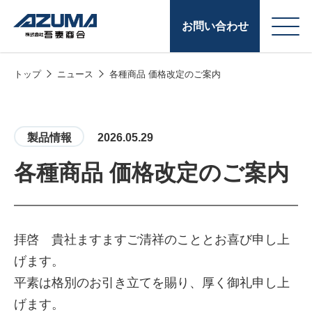
お問い合わせ
トップ
ニュース
各種商品 価格改定のご案内
会
原燃料事業
社
石油製品販売
概
製品情報
2026.05.29
要
燃料小口配送
各種商品 価格改定のご案内
LPG販売
潤滑油
拝啓 貴社ますますご清祥のこととお喜び申し上
給油カード
株式会社吾妻商会 会
製品・サービス
(ガソリンカード
げます。
社案内
平素は格別のお引き立てを賜り、厚く御礼申し上
コークス・鋳物
げます。