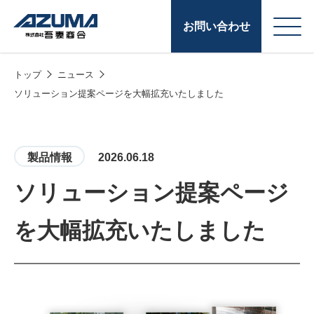
お問い合わせ
トップ
ニュース
会
原燃料事業
ソリューション提案ページを大幅拡充いたしました
社
石油製品販売
概
要
燃料小口配送
製品情報
2026.06.18
LPG販売
ソリューション提案ページ
潤滑油
を大幅拡充いたしました
給油カード
株式会社吾妻商会 会
製品・サービス
(ガソリンカード
社案内
コークス・鋳物