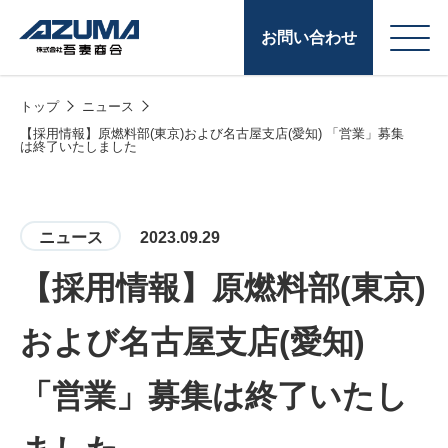
お問い合わせ
トップ
ニュース
会
原燃料事業
【採用情報】原燃料部(東京)および名古屋支店(愛知) 「営業」募集
は終了いたしました
社
石油製品販売
概
要
燃料小口配送
ニュース
2023.09.29
LPG販売
【採用情報】原燃料部(東京)
潤滑油
および名古屋支店(愛知)
給油カード
株式会社吾妻商会 会
製品・サービス
(ガソリンカード
「営業」募集は終了いたし
社案内
コークス・鋳物