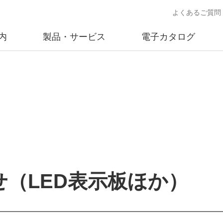
よくあるご質問
内
製品・サービス
電子カタログ
業
概要
沿革
交通安全用品事業
事業所案内
太陽
売
製品情報
太陽電
送
ソリューション提案
独立電
交通安全施設の施工
不動
商品データベース
（LED表示板ほか）
交通安全用品 設置基準
ード)
施工事例
鋳物材料