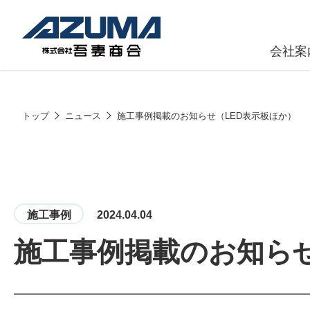
会社案
原燃料事
会社
トップ
ニュース
施工事例掲載のお知らせ（LED表示板ほか）
石油製品販
燃料小口配
LPG販売
施工事例
2024.04.04
潤滑油
施工事例掲載のお知らせ
給油カード
株式会社吾妻商会 会社案内
製品・サービス
(ガソリンカ
コークス・