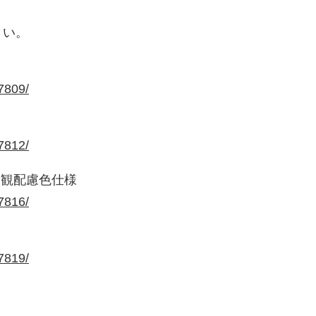
廃番情報
さい。
交通安全用品事業
お問い合わせ先一覧
/7809/
/7812/
景観配慮色仕様
/7816/
/7819/