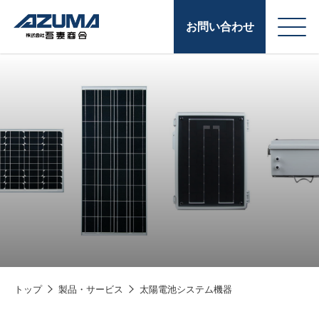
お問い合わせ
会
原燃料事業
社
石油製品販売
概
要
燃料小口配送
LPG販売
潤滑油
給油カード
株式会社吾妻商会 会
製品・サービス
(ガソリンカード
社案内
トップ
製品・サービス
太陽電池システム機器
コークス・鋳物