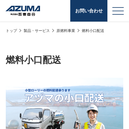
お問い合わせ
トップ
製品・サービス
原燃料事業
燃料小口配送
会
原燃料事業
社
石油製品販売
概
燃料小口配送
要
燃料小口配送
LPG販売
潤滑油
給油カード
株式会社吾妻商会 会
製品・サービス
(ガソリンカード
社案内
コークス・鋳物