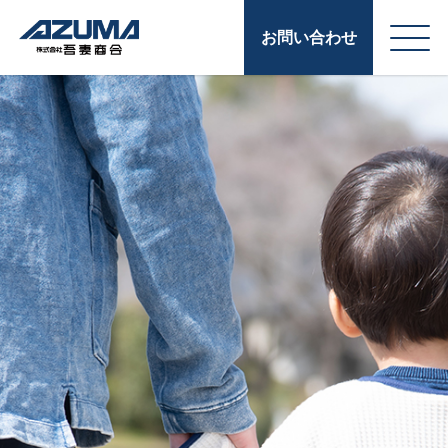
お問い合わせ
会
原燃料事業
社
石油製品販売
概
要
燃料小口配送
LPG販売
潤滑油
給油カード
株式会社吾妻商会 会
製品・サービス
(ガソリンカード
社案内
コークス・鋳物