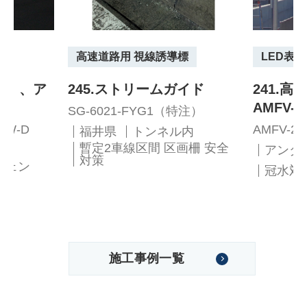
高速道路用 視線誘導標
LED表
ン」、ア
245.ストリームガイド
241.
AMFV
SG-6021-FYG1（特注）
-GW-D
AMFV-2
福井県
トンネル内
暫定2車線区間 区画柵 安全
アンダ
対策
チェン
冠水対
施工事例一覧