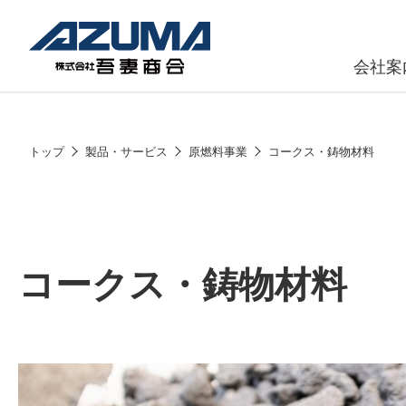
会社案
原燃料事
会社
トップ
製品・サービス
原燃料事業
コークス・鋳物材料
石油製品販
燃料小口配
LPG販売
コークス・鋳物材料
潤滑油
給油カード
株式会社吾妻商会 会社案内
製品・サービス
(ガソリンカ
コークス・