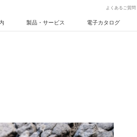
よくあるご質問
内
製品・サービス
電子カタログ
業
概要
沿革
交通安全用品事業
事業所案内
太陽
売
製品情報
太陽電
送
ソリューション提案
独立電
交通安全施設の施工
不動
商品データベース
交通安全用品 設置基準
ード)
施工事例
鋳物材料