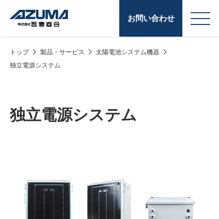
お問い合わせ
トップ
製品・サービス
太陽電池システム機器
会
原燃料事業
独立電源システム
社
石油製品販売
概
要
燃料小口配送
独立電源システム
LPG販売
潤滑油
給油カード
株式会社吾妻商会 会
製品・サービス
(ガソリンカード
社案内
コークス・鋳物