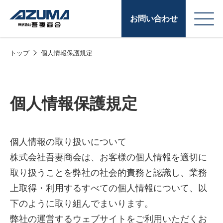
お問い合わせ
トップ
個人情報保護規定
会
原燃料事業
社
石油製品販売
概
個人情報保護規定
要
燃料小口配送
LPG販売
個人情報の取り扱いについて
潤滑油
株式会社吾妻商会は、お客様の個人情報を適切に
取り扱うことを弊社の社会的責務と認識し、業務
給油カード
株式会社吾妻商会 会
製品・サービス
(ガソリンカード
上取得・利用するすべての個人情報について、以
社案内
下のように取り組んでまいります。
コークス・鋳物
弊社の運営するウェブサイトをご利用いただくお