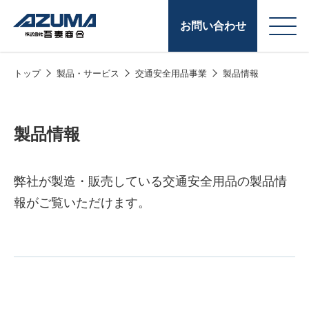
お問い合わせ
トップ
製品・サービス
交通安全用品事業
製品情報
会
原燃料事業
社
石油製品販売
概
製品情報
要
燃料小口配送
LPG販売
弊社が製造・販売している交通安全用品の製品情
報がご覧いただけます。
潤滑油
給油カード
株式会社吾妻商会 会
製品・サービス
(ガソリンカード
社案内
コークス・鋳物