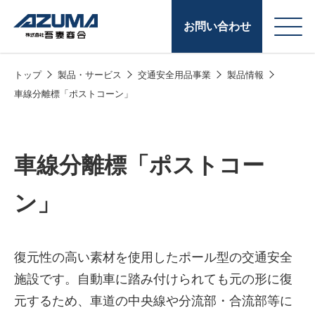
お問い合わせ
トップ
製品・サービス
交通安全用品事業
製品情報
会
原燃料事業
車線分離標「ポストコーン」
社
石油製品販売
概
要
燃料小口配送
車線分離標「ポストコー
LPG販売
ン」
潤滑油
給油カード
株式会社吾妻商会 会
製品・サービス
復元性の高い素材を使用したポール型の交通安全
(ガソリンカード
社案内
施設です。自動車に踏み付けられても元の形に復
コークス・鋳物
元するため、車道の中央線や分流部・合流部等に