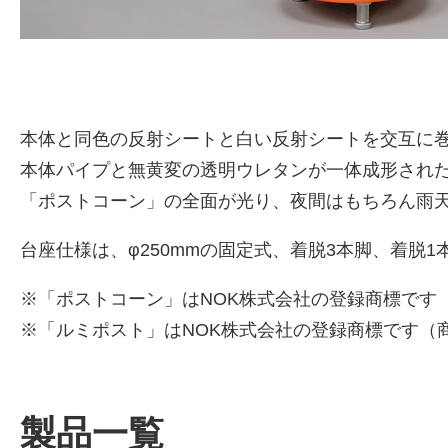
本体と同色の反射シートと白い反射シートを交互に
本体パイプと無黄変の透明ウレタンが一体成形され
「ポストコーン」の全面が光り、夜間はもちろん雨
台座仕様は、φ250mmの固定式、着脱3本脚、着脱
※「ポストコーン」はNOK株式会社の登録商標です（商標
※「ルミポスト」はNOK株式会社の登録商標です（商標
製品一覧