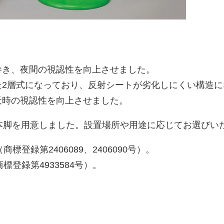
巻き、夜間の視認性を向上させました。
た2層式になっており、反射シートが劣化しにくい構造に
天時の視認性を向上させました。
1本脚を用意しました。設置場所や用途に応じてお選びい
登録第2406089、2406090号）。
登録第4933584号）。