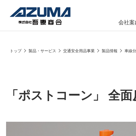
会社案
原燃料事
会社
トップ
製品・サービス
交通安全用品事業
製品情報
車線
石油製品販
燃料小口配
LPG販売
「ポストコーン」 全面
潤滑油
給油カード
株式会社吾妻商会 会社案内
製品・サービス
(ガソリンカ
コークス・