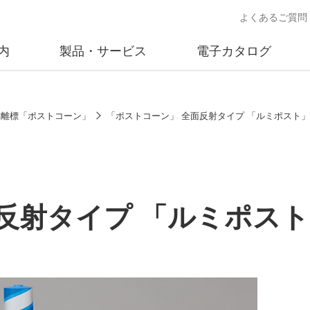
よくあるご質問
内
製品・サービス
電子カタログ
業
概要
沿革
交通安全用品事業
事業所案内
太陽
分離標「ポストコーン」
「ポストコーン」 全面反射タイプ 「ルミポスト」
売
製品情報
太陽電
送
ソリューション提案
独立電
交通安全施設の施工
不動
反射タイプ 「ルミポス
商品データベース
交通安全用品 設置基準
ード)
施工事例
鋳物材料