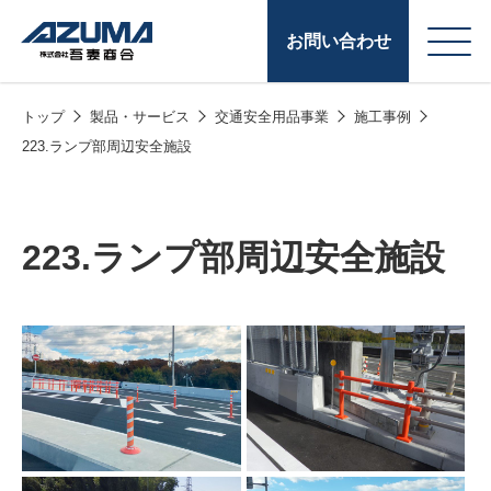
お問い合わせ
トップ
製品・サービス
交通安全用品事業
施工事例
会
原燃料事業
223.ランプ部周辺安全施設
社
石油製品販売
概
要
燃料小口配送
223.ランプ部周辺安全施設
LPG販売
潤滑油
給油カード
株式会社吾妻商会 会
製品・サービス
(ガソリンカード
社案内
コークス・鋳物