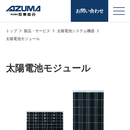
お問い合わせ
トップ
製品・サービス
太陽電池システム機器
会
原燃料事業
太陽電池モジュール
社
石油製品販売
概
要
燃料小口配送
太陽電池モジュール
LPG販売
潤滑油
給油カード
株式会社吾妻商会 会
製品・サービス
(ガソリンカード
社案内
コークス・鋳物