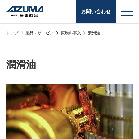
お問い合わせ
トップ
製品・サービス
原燃料事業
潤滑油
会
原燃料事業
社
石油製品販売
概
潤滑油
要
燃料小口配送
LPG販売
潤滑油
給油カード
株式会社吾妻商会 会
製品・サービス
(ガソリンカード
社案内
コークス・鋳物