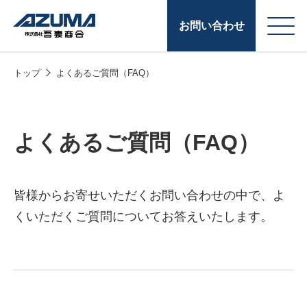
お問い合わせ
トップ
よくあるご質問（FAQ）
会
原燃料事業
社
石油製品販売
概
よくあるご質問（FAQ）
要
燃料小口配送
LPG販売
皆様からお寄せいただくお問い合わせの中で、よ
潤滑油
くいただくご質問についてお答えいたします。
給油カード
株式会社吾妻商会 会
製品・サービス
(ガソリンカード
社案内
コークス・鋳物