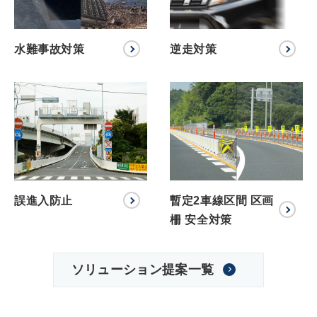
水難事故対策
逆走対策
誤進入防止
暫定2車線区間 区画
柵 安全対策
ソリューション提案一覧