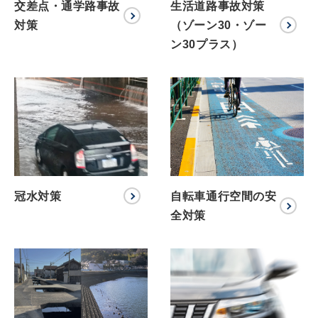
交差点・通学路事故
生活道路事故対策
対策
（ゾーン30・ゾー
ン30プラス）
冠水対策
自転車通行空間の安
全対策