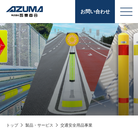
お問い合わせ
会
原燃料事業
社
石油製品販売
概
要
燃料小口配送
LPG販売
潤滑油
給油カード
株式会社吾妻商会 会
製品・サービス
(ガソリンカード
社案内
トップ
製品・サービス
交通安全用品事業
コークス・鋳物