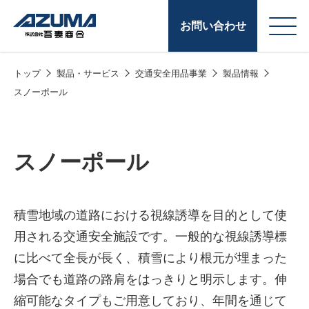
お問い合わせ
トップ
製品・サービス
交通安全用品事業
製品情報
会
原燃料事業
スノーポール
社
石油製品販売
概
要
燃料小口配送
スノーポール
LPG販売
潤滑油
積雪地域の道路における視線誘導を目的として使
用される交通安全施設です。一般的な視線誘導標
給油カード
株式会社吾妻商会 会
製品・サービス
(ガソリンカード
に比べて全長が長く、積雪により根元が埋まった
社案内
場合でも道路の路肩をはっきりと明示します。伸
コークス・鋳物
縮可能なタイプもご用意しており、年間を通じて