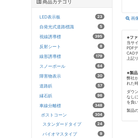
商品カテゴリ
LED表示板
23
画
自発光式道路標識
5
視線誘導標
395
※フ
当サ
反射シート
8
PDF
CAD
線形誘導標
179
上記
スノーポール
64
※製
障害物表示
30
弊社
れた
道路鋲
57
ダウ
縁石鋲
96
なし
を負
車線分離標
348
製品
ポストコーン
304
スタンダードタイプ
24
バイオマスタイプ
9