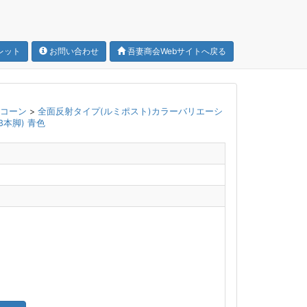
レット
お問い合わせ
吾妻商会Webサイトへ戻る
トコーン
>
全面反射タイプ(ルミポスト)カラーバリエーシ
3本脚) 青色