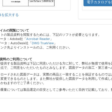
電子カタログを
像を拡大する
ァイルの閲覧について
イトの製品資料を閲覧するためには、下記のソフトが必要となります。
データ：Adobe社「
Acrobat Reader
」
データ：AutoDesk社「
DWG TrueView
」
リンク先よりインストールの上、ご利用ください。
品資料のご利用について
が提供する製品資料は下記に同意いただける方に対して、弊社が無償で使用を
時点で、ご同意をいただいたものとみなします。図面データの加工・第三者へ
ンロードされた図面データは、実際の商品と一致することを保証するものでは
に変更できるものとします。また弊社が提供した図面データを利用して作成し
いかねますのでご了承ください。
の重量については製品選定の目安としてご参考いただく目的で記載しており、