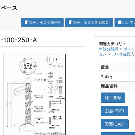
電子カタログ(総合)
電子カタログ(NEXCO)
パンフ
-100-250-A
関連カテゴリ：
車線分離標
>
ポス
ョン
>
LBTR(着脱式
重量
3.4kg
商品資料
施工要領
図面(PDF)
図面(CAD)