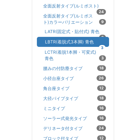
全面反射タイプ(ルミポスト)
24
全面反射タイプ(ルミポス
ト)カラーバリエーション
9
LATR(固定式・貼付式) 青色
3
LBTR(着脱式3本脚) 青色
3
LCTR(着脱1本脚・可変式)
青色
3
腰みの付防塵タイプ
18
小径台座タイプ
26
角台座タイプ
12
大径パイプタイプ
18
ミニタイプ
16
ソーラー式発光タイプ
16
デリネータ付タイプ
24
ブロック付タイプ
12