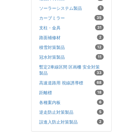
ソーラーシステム製品
1
カーブミラー
35
支柱・金具
31
路面補修材
2
積雪対策製品
12
冠水対策製品
11
暫定2車線区間 区画柵 安全対策
製品
33
高速道路用 視線誘導標
68
距離標
18
各種案内板
6
逆走防止対策製品
5
誤進入防止対策製品
2