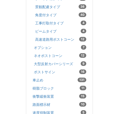
景観配慮タイプ
36
角度付タイプ
40
工事灯取付タイプ
4
ビームタイプ
4
高速道路用ポストコーン
12
オプション
7
ネオポストコーン
12
大型反射カバーシリーズ
9
ポストサイン
16
車止め
131
樹脂ブロック
11
衝撃緩衝装置
15
路面標示材
10
速度抑制装置
5