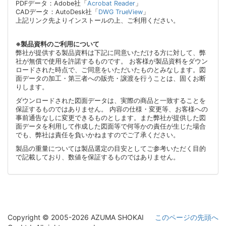
PDFデータ：Adobe社「
Acrobat Reader
」
CADデータ：AutoDesk社「
DWG TrueView
」
上記リンク先よりインストールの上、ご利用ください。
※製品資料のご利用について
弊社が提供する製品資料は下記に同意いただける方に対して、弊
社が無償で使用を許諾するものです。 お客様が製品資料をダウン
ロードされた時点で、ご同意をいただいたものとみなします。図
面データの加工・第三者への販売・譲渡を行うことは、固くお断
りします。
ダウンロードされた図面データは、実際の商品と一致することを
保証するものではありません。 内容の仕様・変更等、お客様への
事前通告なしに変更できるものとします。また弊社が提供した図
面データを利用して作成した図面等で何等かの責任が生じた場合
でも、弊社は責任を負いかねますのでご了承ください。
製品の重量については製品選定の目安としてご参考いただく目的
で記載しており、数値を保証するものではありません。
Copyright © 2005-2026 AZUMA SHOKAI
このページの先頭へ