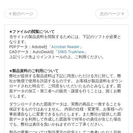
次のページ
前のページ
※ファイルの閲覧について
当サイトの製品資料を閲覧するためには、下記のソフトが必要と
なります。
PDFデータ：Adobe社「
Acrobat Reader
」
CADデータ：AutoDesk社「
DWG TrueView
」
上記リンク先よりインストールの上、ご利用ください。
※製品資料のご利用について
弊社が提供する製品資料は下記に同意いただける方に対して、弊
社が無償で使用を許諾するものです。 お客様が製品資料をダウン
ロードされた時点で、ご同意をいただいたものとみなします。図
面データの加工・第三者への販売・譲渡を行うことは、固くお断
りします。
ダウンロードされた図面データは、実際の商品と一致することを
保証するものではありません。 内容の仕様・変更等、お客様への
事前通告なしに変更できるものとします。また弊社が提供した図
面データを利用して作成した図面等で何等かの責任が生じた場合
でも、弊社は責任を負いかねますのでご了承ください。
製品の重量については製品選定の目安としてご参考いただく目的