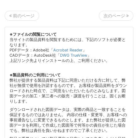
次のページ
前のページ
※ファイルの閲覧について
当サイトの製品資料を閲覧するためには、下記のソフトが必要と
なります。
PDFデータ：Adobe社「
Acrobat Reader
」
CADデータ：AutoDesk社「
DWG TrueView
」
上記リンク先よりインストールの上、ご利用ください。
※製品資料のご利用について
弊社が提供する製品資料は下記に同意いただける方に対して、弊
社が無償で使用を許諾するものです。 お客様が製品資料をダウン
ロードされた時点で、ご同意をいただいたものとみなします。図
面データの加工・第三者への販売・譲渡を行うことは、固くお断
りします。
ダウンロードされた図面データは、実際の商品と一致することを
保証するものではありません。 内容の仕様・変更等、お客様への
事前通告なしに変更できるものとします。また弊社が提供した図
面データを利用して作成した図面等で何等かの責任が生じた場合
でも、弊社は責任を負いかねますのでご了承ください。