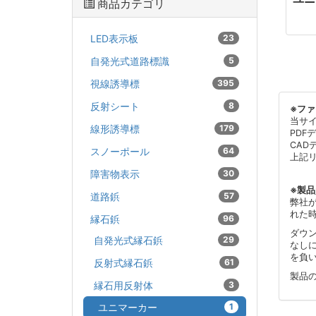
商品カテゴリ
LED表示板
23
自発光式道路標識
5
視線誘導標
395
反射シート
8
※フ
当サ
線形誘導標
179
PDF
CAD
スノーポール
64
上記
障害物表示
30
※製
道路鋲
57
弊社
れた
縁石鋲
96
ダウ
自発光式縁石鋲
29
なし
を負
反射式縁石鋲
61
製品
縁石用反射体
3
ユニマーカー
1