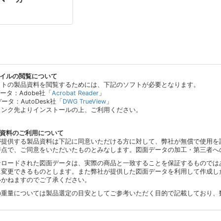
ァイルの閲覧について
イトの製品資料を閲覧するためには、下記のソフトが必要となります。
データ：Adobe社「
Acrobat Reader
」
データ：AutoDesk社「
DWG TrueView
」
リンク先よりインストールの上、ご利用ください。
品資料のご利用について
が提供する製品資料は下記に同意いただける方に対して、弊社が無償で使用を
時点で、ご同意をいただいたものとみなします。図面データの加工・第三者へ
ンロードされた図面データは、実際の商品と一致することを保証するものでは
に変更できるものとします。また弊社が提供した図面データを利用して作成し
いかねますのでご了承ください。
の重量については製品選定の目安としてご参考いただく目的で記載しており、