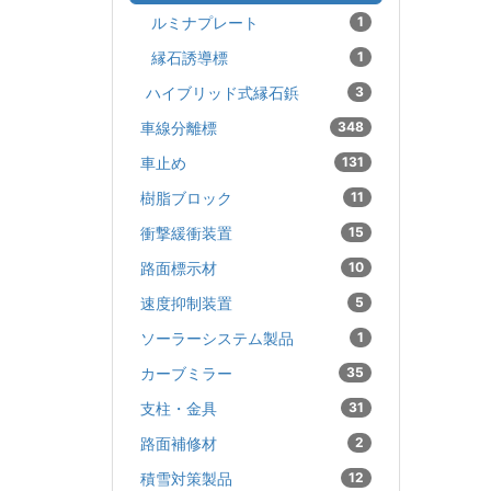
ルミナプレート
1
縁石誘導標
1
ハイブリッド式縁石鋲
3
車線分離標
348
車止め
131
樹脂ブロック
11
衝撃緩衝装置
15
路面標示材
10
速度抑制装置
5
ソーラーシステム製品
1
カーブミラー
35
支柱・金具
31
路面補修材
2
積雪対策製品
12