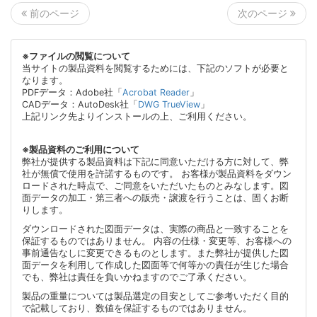
次のページ
前のページ
※ファイルの閲覧について
当サイトの製品資料を閲覧するためには、下記のソフトが必要と
なります。
PDFデータ：Adobe社「
Acrobat Reader
」
CADデータ：AutoDesk社「
DWG TrueView
」
上記リンク先よりインストールの上、ご利用ください。
※製品資料のご利用について
弊社が提供する製品資料は下記に同意いただける方に対して、弊
社が無償で使用を許諾するものです。 お客様が製品資料をダウン
ロードされた時点で、ご同意をいただいたものとみなします。図
面データの加工・第三者への販売・譲渡を行うことは、固くお断
りします。
ダウンロードされた図面データは、実際の商品と一致することを
保証するものではありません。 内容の仕様・変更等、お客様への
事前通告なしに変更できるものとします。また弊社が提供した図
面データを利用して作成した図面等で何等かの責任が生じた場合
でも、弊社は責任を負いかねますのでご了承ください。
製品の重量については製品選定の目安としてご参考いただく目的
で記載しており、数値を保証するものではありません。