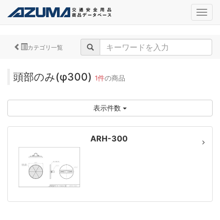
navig
カテゴリ一覧
頭部のみ(φ300)
1件
の商品
表示件数
ARH-300