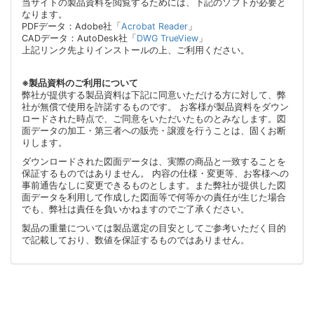
当サイトの製品資料を閲覧するためには、下記のソフトが必要と
なります。
PDFデータ：Adobe社「
Acrobat Reader
」
CADデータ：AutoDesk社「
DWG TrueView
」
上記リンク先よりインストールの上、ご利用ください。
※製品資料のご利用について
弊社が提供する製品資料は下記に同意いただける方に対して、弊
社が無償で使用を許諾するものです。 お客様が製品資料をダウン
ロードされた時点で、ご同意をいただいたものとみなします。図
面データの加工・第三者への販売・譲渡を行うことは、固くお断
りします。
ダウンロードされた図面データは、実際の商品と一致することを
保証するものではありません。 内容の仕様・変更等、お客様への
事前通告なしに変更できるものとします。また弊社が提供した図
面データを利用して作成した図面等で何等かの責任が生じた場合
でも、弊社は責任を負いかねますのでご了承ください。
製品の重量については製品選定の目安としてご参考いただく目的
で記載しており、数値を保証するものではありません。