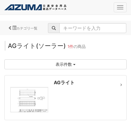
navig
カテゴリ一覧
AGライト(ソーラー)
1件
の商品
表示件数
AGライト