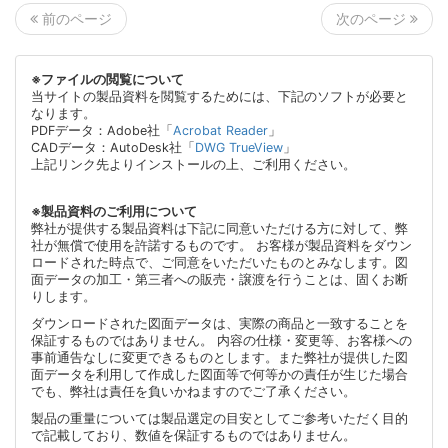
次のページ
前のページ
※ファイルの閲覧について
当サイトの製品資料を閲覧するためには、下記のソフトが必要と
なります。
PDFデータ：Adobe社「
Acrobat Reader
」
CADデータ：AutoDesk社「
DWG TrueView
」
上記リンク先よりインストールの上、ご利用ください。
※製品資料のご利用について
弊社が提供する製品資料は下記に同意いただける方に対して、弊
社が無償で使用を許諾するものです。 お客様が製品資料をダウン
ロードされた時点で、ご同意をいただいたものとみなします。図
面データの加工・第三者への販売・譲渡を行うことは、固くお断
りします。
ダウンロードされた図面データは、実際の商品と一致することを
保証するものではありません。 内容の仕様・変更等、お客様への
事前通告なしに変更できるものとします。また弊社が提供した図
面データを利用して作成した図面等で何等かの責任が生じた場合
でも、弊社は責任を負いかねますのでご了承ください。
製品の重量については製品選定の目安としてご参考いただく目的
で記載しており、数値を保証するものではありません。