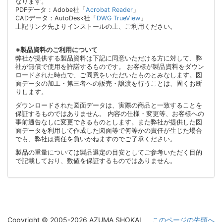
なります。
PDFデータ：Adobe社「
Acrobat Reader
」
CADデータ：AutoDesk社「
DWG TrueView
」
上記リンク先よりインストールの上、ご利用ください。
※製品資料のご利用について
弊社が提供する製品資料は下記に同意いただける方に対して、弊
社が無償で使用を許諾するものです。 お客様が製品資料をダウン
ロードされた時点で、ご同意をいただいたものとみなします。図
面データの加工・第三者への販売・譲渡を行うことは、固くお断
りします。
ダウンロードされた図面データは、実際の商品と一致することを
保証するものではありません。 内容の仕様・変更等、お客様への
事前通告なしに変更できるものとします。また弊社が提供した図
面データを利用して作成した図面等で何等かの責任が生じた場合
でも、弊社は責任を負いかねますのでご了承ください。
製品の重量については製品選定の目安としてご参考いただく目的
で記載しており、数値を保証するものではありません。
Copyright © 2005-2026 AZUMA SHOKAI
このページの先頭へ