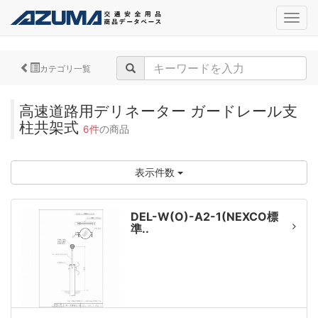
navig
カテゴリ一覧
高速道路用デリネーター ガードレール支
柱共架式
6件
の商品
表示件数
DEL-W(O)-A2-1(NEXCO標
準..