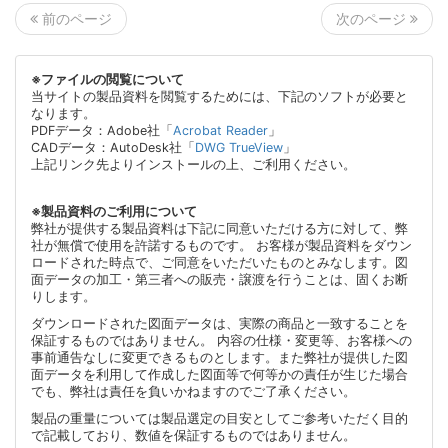
次のページ
前のページ
※ファイルの閲覧について
当サイトの製品資料を閲覧するためには、下記のソフトが必要と
なります。
PDFデータ：Adobe社「
Acrobat Reader
」
CADデータ：AutoDesk社「
DWG TrueView
」
上記リンク先よりインストールの上、ご利用ください。
※製品資料のご利用について
弊社が提供する製品資料は下記に同意いただける方に対して、弊
社が無償で使用を許諾するものです。 お客様が製品資料をダウン
ロードされた時点で、ご同意をいただいたものとみなします。図
面データの加工・第三者への販売・譲渡を行うことは、固くお断
りします。
ダウンロードされた図面データは、実際の商品と一致することを
保証するものではありません。 内容の仕様・変更等、お客様への
事前通告なしに変更できるものとします。また弊社が提供した図
面データを利用して作成した図面等で何等かの責任が生じた場合
でも、弊社は責任を負いかねますのでご了承ください。
製品の重量については製品選定の目安としてご参考いただく目的
で記載しており、数値を保証するものではありません。