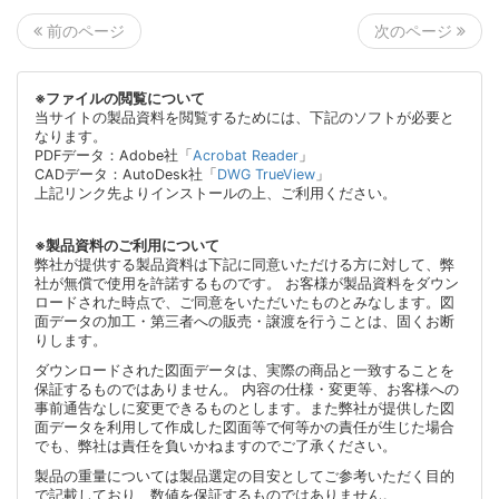
次のページ
前のページ
※ファイルの閲覧について
当サイトの製品資料を閲覧するためには、下記のソフトが必要と
なります。
PDFデータ：Adobe社「
Acrobat Reader
」
CADデータ：AutoDesk社「
DWG TrueView
」
上記リンク先よりインストールの上、ご利用ください。
※製品資料のご利用について
弊社が提供する製品資料は下記に同意いただける方に対して、弊
社が無償で使用を許諾するものです。 お客様が製品資料をダウン
ロードされた時点で、ご同意をいただいたものとみなします。図
面データの加工・第三者への販売・譲渡を行うことは、固くお断
りします。
ダウンロードされた図面データは、実際の商品と一致することを
保証するものではありません。 内容の仕様・変更等、お客様への
事前通告なしに変更できるものとします。また弊社が提供した図
面データを利用して作成した図面等で何等かの責任が生じた場合
でも、弊社は責任を負いかねますのでご了承ください。
製品の重量については製品選定の目安としてご参考いただく目的
で記載しており、数値を保証するものではありません。