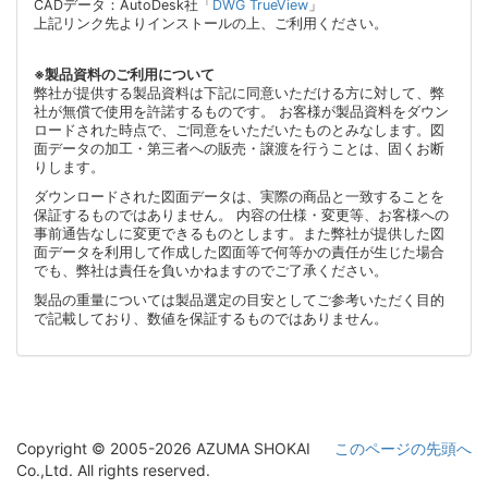
CADデータ：AutoDesk社「
DWG TrueView
」
上記リンク先よりインストールの上、ご利用ください。
※製品資料のご利用について
弊社が提供する製品資料は下記に同意いただける方に対して、弊
社が無償で使用を許諾するものです。 お客様が製品資料をダウン
ロードされた時点で、ご同意をいただいたものとみなします。図
面データの加工・第三者への販売・譲渡を行うことは、固くお断
りします。
ダウンロードされた図面データは、実際の商品と一致することを
保証するものではありません。 内容の仕様・変更等、お客様への
事前通告なしに変更できるものとします。また弊社が提供した図
面データを利用して作成した図面等で何等かの責任が生じた場合
でも、弊社は責任を負いかねますのでご了承ください。
製品の重量については製品選定の目安としてご参考いただく目的
で記載しており、数値を保証するものではありません。
Copyright © 2005-2026 AZUMA SHOKAI
このページの先頭へ
Co.,Ltd. All rights reserved.