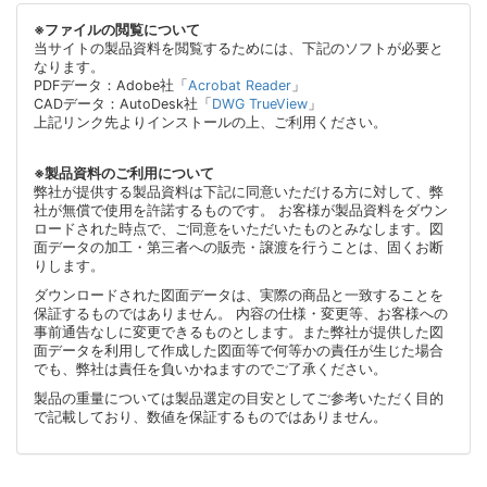
※ファイルの閲覧について
当サイトの製品資料を閲覧するためには、下記のソフトが必要と
なります。
PDFデータ：Adobe社「
Acrobat Reader
」
CADデータ：AutoDesk社「
DWG TrueView
」
上記リンク先よりインストールの上、ご利用ください。
※製品資料のご利用について
弊社が提供する製品資料は下記に同意いただける方に対して、弊
社が無償で使用を許諾するものです。 お客様が製品資料をダウン
ロードされた時点で、ご同意をいただいたものとみなします。図
面データの加工・第三者への販売・譲渡を行うことは、固くお断
りします。
ダウンロードされた図面データは、実際の商品と一致することを
保証するものではありません。 内容の仕様・変更等、お客様への
事前通告なしに変更できるものとします。また弊社が提供した図
面データを利用して作成した図面等で何等かの責任が生じた場合
でも、弊社は責任を負いかねますのでご了承ください。
製品の重量については製品選定の目安としてご参考いただく目的
で記載しており、数値を保証するものではありません。