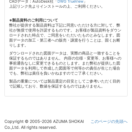
CADデータ：AutoDesk社「
DWG TrueView
」
上記リンク先よりインストールの上、ご利用ください。
※製品資料のご利用について
弊社が提供する製品資料は下記に同意いただける方に対して、弊
社が無償で使用を許諾するものです。 お客様が製品資料をダウン
ロードされた時点で、ご同意をいただいたものとみなします。図
面データの加工・第三者への販売・譲渡を行うことは、固くお断
りします。
ダウンロードされた図面データは、実際の商品と一致することを
保証するものではありません。 内容の仕様・変更等、お客様への
事前通告なしに変更できるものとします。また弊社が提供した図
面データを利用して作成した図面等で何等かの責任が生じた場合
でも、弊社は責任を負いかねますのでご了承ください。
製品の重量については製品選定の目安としてご参考いただく目的
で記載しており、数値を保証するものではありません。
Copyright © 2005-2026 AZUMA SHOKAI
このページの先頭へ
Co.,Ltd. All rights reserved.