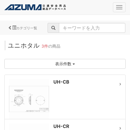
navig
カテゴリ一覧
ユニホタル
3件
の商品
表示件数
UH-CB
UH-CR