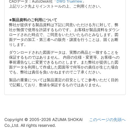
CADデータ：AutoDesk社「
DWG TrueView
」
上記リンク先よりインストールの上、ご利用ください。
※製品資料のご利用について
弊社が提供する製品資料は下記に同意いただける方に対して、弊
社が無償で使用を許諾するものです。 お客様が製品資料をダウン
ロードされた時点で、ご同意をいただいたものとみなします。図
面データの加工・第三者への販売・譲渡を行うことは、固くお断
りします。
ダウンロードされた図面データは、実際の商品と一致することを
保証するものではありません。 内容の仕様・変更等、お客様への
事前通告なしに変更できるものとします。また弊社が提供した図
面データを利用して作成した図面等で何等かの責任が生じた場合
でも、弊社は責任を負いかねますのでご了承ください。
製品の重量については製品選定の目安としてご参考いただく目的
で記載しており、数値を保証するものではありません。
Copyright © 2005-2026 AZUMA SHOKAI
このページの先頭へ
Co.,Ltd. All rights reserved.